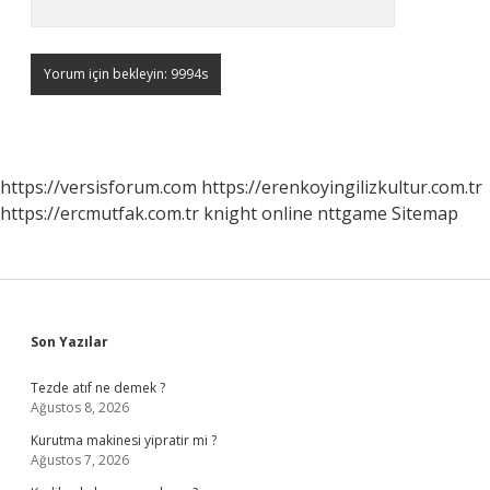
https://versisforum.com
https://erenkoyingilizkultur.com.tr
https://ercmutfak.com.tr
knight online
nttgame
Sitemap
Sidebar
Son Yazılar
Tezde atıf ne demek ?
Ağustos 8, 2026
Kurutma makinesi yipratir mi ?
Ağustos 7, 2026