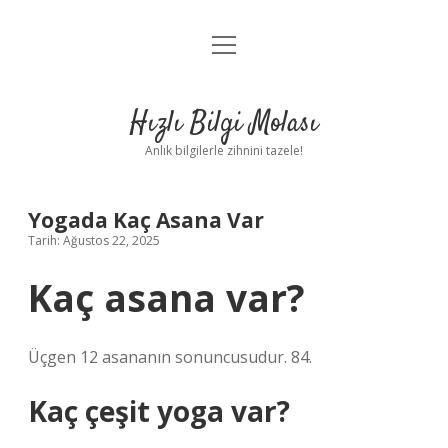
menüyü
Anasayfa
aç
Gizlilik Politikası
Hızlı Bilgi Molası
Yasal Uyarı
Anlık bilgilerle zihnini tazele!
Hakkımızda
Yogada Kaç Asana Var
Tarih: Ağustos 22, 2025
Kaç asana var?
Üçgen 12 asananın sonuncusudur. 84.
Kaç çeşit yoga var?