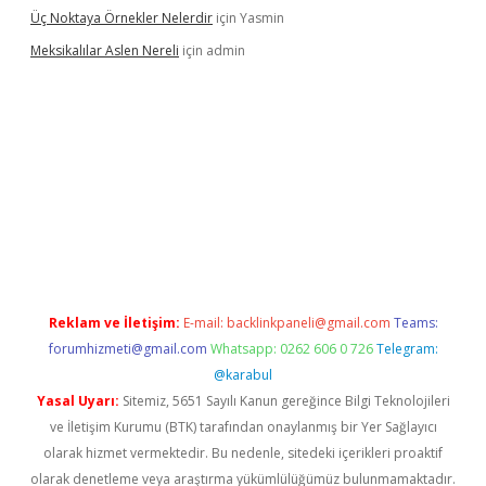
Üç Noktaya Örnekler Nelerdir
için
Yasmin
Meksikalılar Aslen Nereli
için
admin
si
Reklam ve İletişim:
E-mail:
backlinkpaneli@gmail.com
Teams:
forumhizmeti@gmail.com
Whatsapp: 0262 606 0 726
Telegram:
@karabul
Yasal Uyarı:
Sitemiz, 5651 Sayılı Kanun gereğince Bilgi Teknolojileri
ve İletişim Kurumu (BTK) tarafından onaylanmış bir Yer Sağlayıcı
olarak hizmet vermektedir. Bu nedenle, sitedeki içerikleri proaktif
olarak denetleme veya araştırma yükümlülüğümüz bulunmamaktadır.