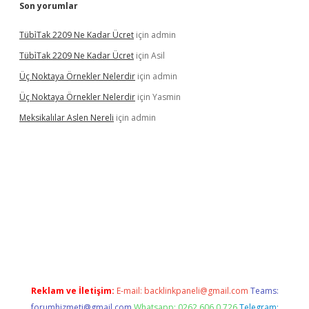
Son yorumlar
Tübi̇Tak 2209 Ne Kadar Ücret
için
admin
Tübi̇Tak 2209 Ne Kadar Ücret
için
Asil
Üç Noktaya Örnekler Nelerdir
için
admin
Üç Noktaya Örnekler Nelerdir
için
Yasmin
Meksikalılar Aslen Nereli
için
admin
bahis sitesi
Reklam ve İletişim:
E-mail:
backlinkpaneli@gmail.com
Teams:
forumhizmeti@gmail.com
Whatsapp: 0262 606 0 726
Telegram: