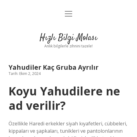
menüyü
Anasayfa
aç
Gizlilik Politikası
Hızlı Bilgi Molası
Yasal Uyarı
Anlık bilgilerle zihnini tazele!
Hakkımızda
Yahudiler Kaç Gruba Ayrılır
Tarih: Ekim 2, 2024
Koyu Yahudilere ne
ad verilir?
Özellikle Haredi erkekler siyah kıyafetleri, cübbeleri,
kippaları ve şapkaları, tunikleri ve pantolonlarının