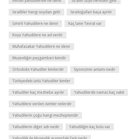
Alman yahudilerine ne denir
İsrailin soyu nereden gelir
İsrailliler hangi soydan gelir
İsrailoğulları kaça ayrılır
İzmirli Yahudilere ne denir
Kaç tane Tevrat var
Koyu Yahudilere ne ad verilir
Muhafazakar Yahudilere ne denir
Museviliğin peygamberi kimdir
Ortodoks Yahudiler kimlerdir
Siyonizmin anlamı nedir
Türkiyedeki ünlü Yahudiler kimler
Yahudiler kaç mezhebe ayrılır
Yahudilerde namaz kaç vakit
Yahudilere verilen isimler nelerdir
Yahudilerin çoğu hangi mezheptendir
Yahudilerin diğer adı nedir
Yahudiliğin kaç kolu var
Yahudilik ile Musevilik arasındaki fark nedir