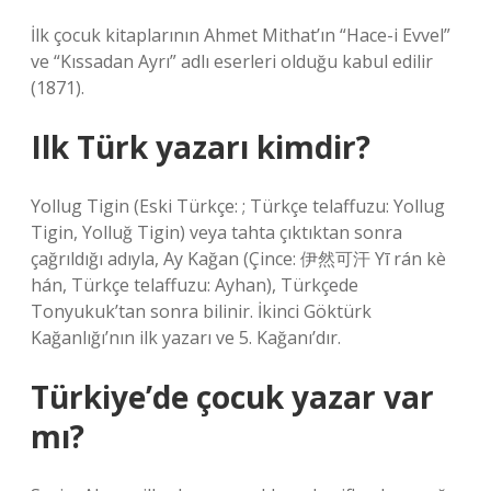
İlk çocuk kitaplarının Ahmet Mithat’ın “Hace-i Evvel”
ve “Kıssadan Ayrı” adlı eserleri olduğu kabul edilir
(1871).
Ilk Türk yazarı kimdir?
Yollug Tigin (Eski Türkçe: ; Türkçe telaffuzu: Yollug
Tigin, Yolluğ Tigin) veya tahta çıktıktan sonra
çağrıldığı adıyla, Ay Kağan (Çince: 伊然可汗 Yī rán kè
hán, Türkçe telaffuzu: Ayhan), Türkçede
Tonyukuk’tan sonra bilinir. İkinci Göktürk
Kağanlığı’nın ilk yazarı ve 5. Kağanı’dır.
Türkiye’de çocuk yazar var
mı?