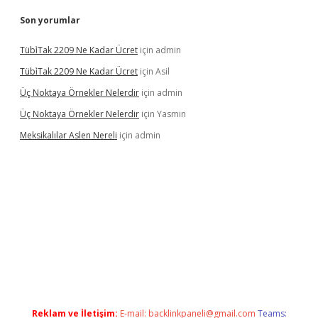
Son yorumlar
Tübi̇Tak 2209 Ne Kadar Ücret
için
admin
Tübi̇Tak 2209 Ne Kadar Ücret
için
Asil
Üç Noktaya Örnekler Nelerdir
için
admin
Üç Noktaya Örnekler Nelerdir
için
Yasmin
Meksikalılar Aslen Nereli
için
admin
his sitesi
Reklam ve İletişim:
E-mail:
backlinkpaneli@gmail.com
Teams: