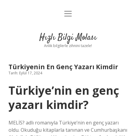
menüyü
Anasayfa
aç
Gizlilik Politikası
Hızlı Bilgi Molası
Yasal Uyarı
Anlık bilgilerle zihnini tazele!
Hakkımızda
Türkiyenin En Genç Yazarı Kimdir
Tarih: Eylül 17, 2024
Türkiye’nin en genç
yazarı kimdir?
MELİS? adlı romanıyla Türkiye’nin en genç yazarı
oldu. Okuduğu kitaplarla tanınan ve Cumhurbaşkanı