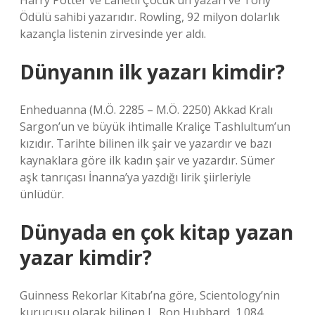
Harry Potter ve Lanetli Çocuk’un yazarı ve Tony
Ödülü sahibi yazarıdır. Rowling, 92 milyon dolarlık
kazançla listenin zirvesinde yer aldı.
Dünyanın ilk yazarı kimdir?
Enheduanna (M.Ö. 2285 – M.Ö. 2250) Akkad Kralı
Sargon’un ve büyük ihtimalle Kraliçe Tashlultum’un
kızıdır. Tarihte bilinen ilk şair ve yazardır ve bazı
kaynaklara göre ilk kadın şair ve yazardır. Sümer
aşk tanrıçası İnanna’ya yazdığı lirik şiirleriyle
ünlüdür.
Dünyada en çok kitap yazan
yazar kimdir?
Guinness Rekorlar Kitabı’na göre, Scientology’nin
kurucusu olarak bilinen L. Ron Hubbard, 1.084