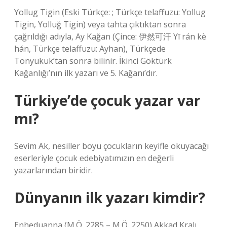
Yollug Tigin (Eski Türkçe: ; Türkçe telaffuzu: Yollug
Tigin, Yolluğ Tigin) veya tahta çıktıktan sonra
çağrıldığı adıyla, Ay Kağan (Çince: 伊然可汗 Yī rán kè
hán, Türkçe telaffuzu: Ayhan), Türkçede
Tonyukuk’tan sonra bilinir. İkinci Göktürk
Kağanlığı’nın ilk yazarı ve 5. Kağanı’dır.
Türkiye’de çocuk yazar var
mı?
Sevim Ak, nesiller boyu çocukların keyifle okuyacağı
eserleriyle çocuk edebiyatımızın en değerli
yazarlarından biridir.
Dünyanın ilk yazarı kimdir?
Enheduanna (M.Ö. 2285 – M.Ö. 2250) Akkad Kralı