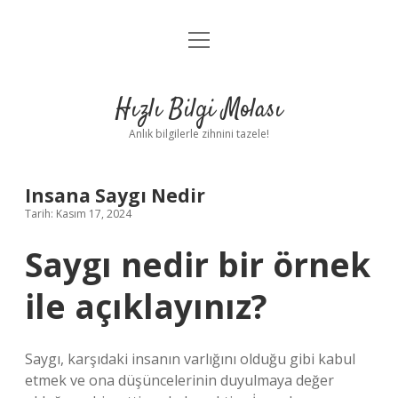
menüyü
Anasayfa
aç
Gizlilik Politikası
Hızlı Bilgi Molası
Yasal Uyarı
Anlık bilgilerle zihnini tazele!
Hakkımızda
Insana Saygı Nedir
Tarih: Kasım 17, 2024
Saygı nedir bir örnek
ile açıklayınız?
Saygı, karşıdaki insanın varlığını olduğu gibi kabul
etmek ve ona düşüncelerinin duyulmaya değer