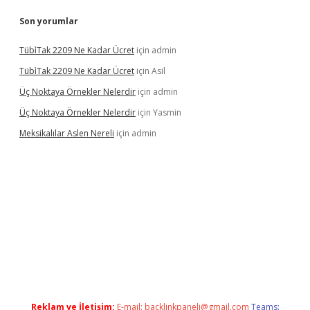
Son yorumlar
Tübi̇Tak 2209 Ne Kadar Ücret
için
admin
Tübi̇Tak 2209 Ne Kadar Ücret
için
Asil
Üç Noktaya Örnekler Nelerdir
için
admin
Üç Noktaya Örnekler Nelerdir
için
Yasmin
Meksikalılar Aslen Nereli
için
admin
bet bahis sitesi
Reklam ve İletişim:
E-mail:
backlinkpaneli@gmail.com
Teams: