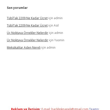
Son yorumlar
Tübi̇Tak 2209 Ne Kadar Ücret
için
admin
Tübi̇Tak 2209 Ne Kadar Ücret
için
Asil
Üç Noktaya Örnekler Nelerdir
için
admin
Üç Noktaya Örnekler Nelerdir
için
Yasmin
Meksikalılar Aslen Nereli
için
admin
his sitesi
Reklam ve İletişim:
E-mail:
backlinkpaneli@gmail.com
Teams: