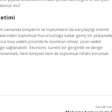
şündünüz mü?
netimi
ynı zamanda bireylerin ve toplumların da karşılaştığı önemli
nmalarından toplumsal huzursuzluğa kadar geniş bir yelpazed
lnızca kısa vadeli çözümlerle mümkün olmaz; uzun vadeli
ge sağlanabilir. Ekonomi, sürekli bir gerginlik ve denge
ğru yönetmek, hem bireysel hem de toplumsal refahı korumak
Sonraki Yaz