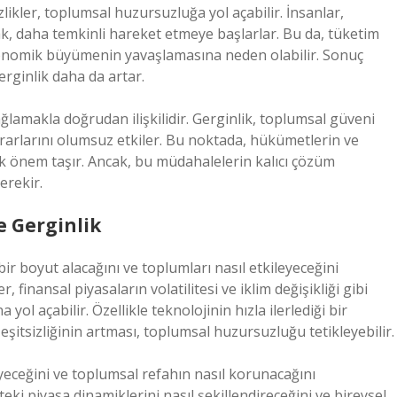
ikler, toplumsal huzursuzluğa yol açabilir. İnsanlar,
ak, daha temkinli hareket etmeye başlarlar. Bu da, tüketim
konomik büyümenin yavaşlamasına neden olabilir. Sonuç
erginlik daha da artar.
lamakla doğrudan ilişkilidir. Gerginlik, toplumsal güveni
rarlarını olumsuz etkiler. Bu noktada, hükümetlerin ve
 önem taşır. Ancak, bu müdahalelerin kalıcı çözüm
erekir.
e Gerginlik
ir boyut alacağını ve toplumları nasıl etkileyeceğini
 finansal piyasaların volatilitesi ve iklim değişikliği gibi
ol açabilir. Özellikle teknolojinin hızla ilerlediği bir
 eşitsizliğinin artması, toplumsal huzursuzluğu tetikleyebilir.
yeceğini ve toplumsal refahın nasıl korunacağını
i piyasa dinamiklerini nasıl şekillendireceğini ve bireysel