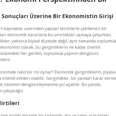
n Sonuçları Üzerine Bir Ekonomistin Girişi
rlı kaynaklar üzerinden yapılan tercihlerle şekillenen bir
ları ekonomik kararlarla bu sınırlılıkları aşmaya çalışırken,
likler, yalnızca kişisel düzeyde değil, aynı zamanda toplumsa
r ekonomist olarak, bu gerginliklerin ne kadar önemli
stemdeki her gerilim, toplumsal yapının dengesini
ndirir.
 ekonomide nasıl bir rol oynar? Ekonomik gerginliklerin, piyasa
önemli etkileri olabilir. Gerginlikler, bir yandan karar verm
k sistemin dengesizleşmesine yol açabilir. Bu yazıda,
çalışacağız.
irtileri
eşime girdiği dinamik bir sistemdir. Arz ve talep arasındaki