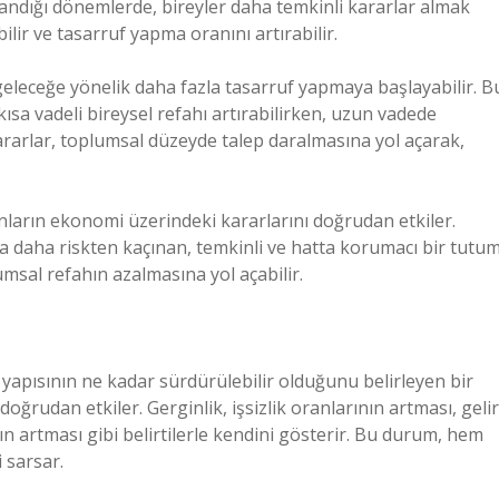
andığı dönemlerde, bireyler daha temkinli kararlar almak
ilir ve tasarruf yapma oranını artırabilir.
 geleceğe yönelik daha fazla tasarruf yapmaya başlayabilir. B
a vadeli bireysel refahı artırabilirken, uzun vadede
rarlar, toplumsal düzeyde talep daralmasına yol açarak,
 onların ekonomi üzerindeki kararlarını doğrudan etkiler.
da daha riskten kaçınan, temkinli ve hatta korumacı bir tutu
umsal refahın azalmasına yol açabilir.
apısının ne kadar sürdürülebilir olduğunu belirleyen bir
ğrudan etkiler. Gerginlik, işsizlik oranlarının artması, gelir
n artması gibi belirtilerle kendini gösterir. Bu durum, hem
 sarsar.