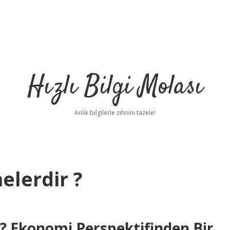
Hızlı Bilgi Molası
Anlık bilgilerle zihnini tazele!
nelerdir ?
ir? Ekonomi Perspektifinden Bir