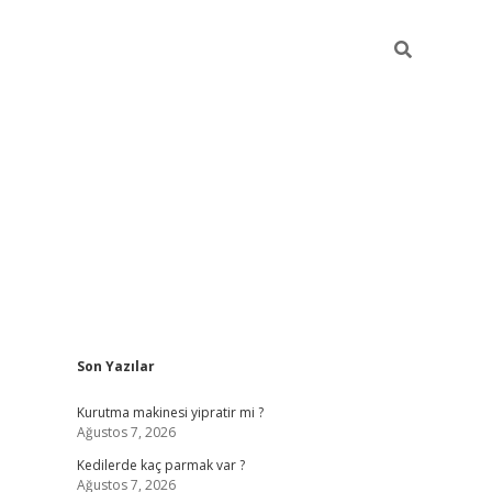
Sidebar
Son Yazılar
ilbet bahis sitesi
Kurutma makinesi yipratir mi ?
Ağustos 7, 2026
Kedilerde kaç parmak var ?
Ağustos 7, 2026