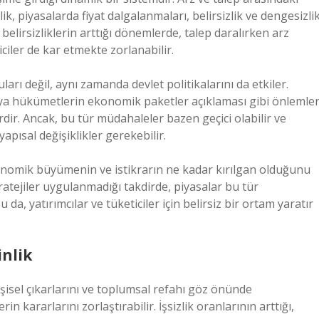
k, piyasalarda fiyat dalgalanmaları, belirsizlik ve dengesizli
belirsizliklerin arttığı dönemlerde, talep daralırken arz
iciler de kar etmekte zorlanabilir.
rı değil, aynı zamanda devlet politikalarını da etkiler.
eya hükümetlerin ekonomik paketler açıklaması gibi önlemler
erdir. Ancak, bu tür müdahaleler bazen geçici olabilir ve
apısal değişiklikler gerekebilir.
ekonomik büyümenin ve istikrarın ne kadar kırılgan olduğunu
ratejiler uygulanmadığı takdirde, piyasalar bu tür
da, yatırımcılar ve tüketiciler için belirsiz bir ortam yaratır
inlik
işisel çıkarlarını ve toplumsal refahı göz önünde
 kararlarını zorlaştırabilir. İşsizlik oranlarının arttığı,