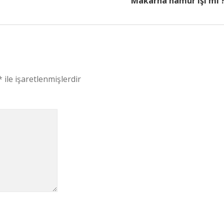
Makarna hamur işi mi 
*
ile işaretlenmişlerdir