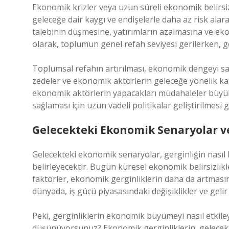
Ekonomik krizler veya uzun süreli ekonomik belirsizl
geleceğe dair kaygı ve endişelerle daha az risk alar
talebinin düşmesine, yatırımların azalmasına ve e
olarak, toplumun genel refah seviyesi gerilerken, g
Toplumsal refahın artırılması, ekonomik dengeyi sağ
zedeler ve ekonomik aktörlerin geleceğe yönelik ka
ekonomik aktörlerin yapacakları müdahaleler büyük
sağlaması için uzun vadeli politikalar geliştirilmesi g
Gelecekteki Ekonomik Senaryolar v
Gelecekteki ekonomik senaryolar, gerginliğin nasıl b
belirleyecektir. Bugün küresel ekonomik belirsizlikler,
faktörler, ekonomik gerginliklerin daha da artmasına y
dünyada, iş gücü piyasasındaki değişiklikler ve gelir
Peki, gerginliklerin ekonomik büyümeyi nasıl etkile
düşünüyorsunuz? Ekonomik gerginliklerin, gelecektek