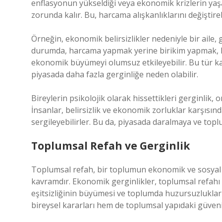
enflasyonun yükseldiği veya ekonomik krizlerin yaş
zorunda kalır. Bu, harcama alışkanlıklarını değiştireb
Örneğin, ekonomik belirsizlikler nedeniyle bir aile,
durumda, harcama yapmak yerine birikim yapmak, kıs
ekonomik büyümeyi olumsuz etkileyebilir. Bu tür ka
piyasada daha fazla gerginliğe neden olabilir.
Bireylerin psikolojik olarak hissettikleri gerginlik,
İnsanlar, belirsizlik ve ekonomik zorluklar karşısın
sergileyebilirler. Bu da, piyasada daralmaya ve topl
Toplumsal Refah ve Gerginlik
Toplumsal refah, bir toplumun ekonomik ve sosyal y
kavramdır. Ekonomik gerginlikler, toplumsal refahı do
eşitsizliğinin büyümesi ve toplumda huzursuzlukları
bireysel kararları hem de toplumsal yapıdaki güveni