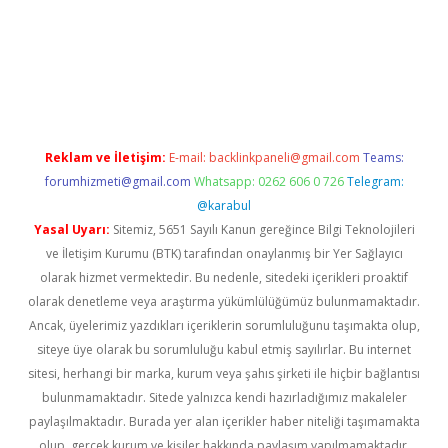
esi
Reklam ve İletişim:
E-mail:
backlinkpaneli@gmail.com
Teams:
forumhizmeti@gmail.com
Whatsapp: 0262 606 0 726
Telegram:
@karabul
Yasal Uyarı:
Sitemiz, 5651 Sayılı Kanun gereğince Bilgi Teknolojileri
ve İletişim Kurumu (BTK) tarafından onaylanmış bir Yer Sağlayıcı
olarak hizmet vermektedir. Bu nedenle, sitedeki içerikleri proaktif
olarak denetleme veya araştırma yükümlülüğümüz bulunmamaktadır.
Ancak, üyelerimiz yazdıkları içeriklerin sorumluluğunu taşımakta olup,
siteye üye olarak bu sorumluluğu kabul etmiş sayılırlar. Bu internet
sitesi, herhangi bir marka, kurum veya şahıs şirketi ile hiçbir bağlantısı
bulunmamaktadır. Sitede yalnızca kendi hazırladığımız makaleler
paylaşılmaktadır. Burada yer alan içerikler haber niteliği taşımamakta
olup, gerçek kurum ve kişiler hakkında paylaşım yapılmamaktadır.