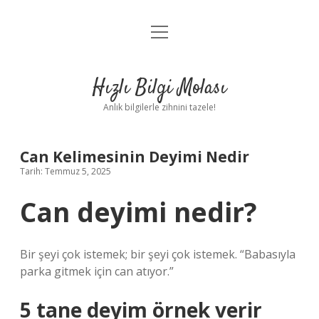
menüyü
Anasayfa
aç
Gizlilik Politikası
Hızlı Bilgi Molası
Yasal Uyarı
Anlık bilgilerle zihnini tazele!
Hakkımızda
Can Kelimesinin Deyimi Nedir
Tarih: Temmuz 5, 2025
Can deyimi nedir?
Bir şeyi çok istemek; bir şeyi çok istemek. “Babasıyla
parka gitmek için can atıyor.”
5 tane deyim örnek verir