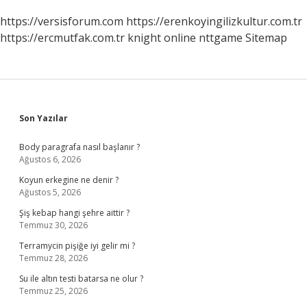
https://versisforum.com
https://erenkoyingilizkultur.com.tr
https://ercmutfak.com.tr
knight online
nttgame
Sitemap
Sidebar
Son Yazılar
Body paragrafa nasıl başlanır ?
Ağustos 6, 2026
Koyun erkegine ne denir ?
Ağustos 5, 2026
Şiş kebap hangi şehre aittir ?
Temmuz 30, 2026
Terramycin pişiğe iyi gelir mi ?
Temmuz 28, 2026
Su ile altın testi batarsa ne olur ?
Temmuz 25, 2026