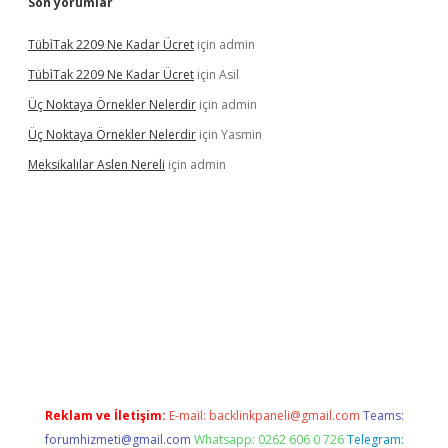
Son yorumlar
Tübi̇Tak 2209 Ne Kadar Ücret
için
admin
Tübi̇Tak 2209 Ne Kadar Ücret
için
Asil
Üç Noktaya Örnekler Nelerdir
için
admin
Üç Noktaya Örnekler Nelerdir
için
Yasmin
Meksikalılar Aslen Nereli
için
admin
his sitesi
Reklam ve İletişim:
E-mail:
backlinkpaneli@gmail.com
Teams:
forumhizmeti@gmail.com
Whatsapp: 0262 606 0 726
Telegram: