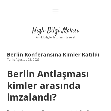
menüyü
Anasayfa
aç
Gizlilik Politikası
Hızlı Bilgi Molası
Yasal Uyarı
Anlık bilgilerle zihnini tazele!
Hakkımızda
Berlin Konferansına Kimler Katıldı
Tarih: Ağustos 23, 2025
Berlin Antlaşması
kimler arasında
imzalandı?