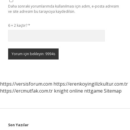
Daha sonraki yorumlarımda kullanılması için adım, e-posta adresim
ve site adresim bu tarayıcıya kaydedilsin.
6 + 2 kaçtır?
*
https://versisforum.com
https://erenkoyingilizkultur.com.tr
https://ercmutfak.com.tr
knight online
nttgame
Sitemap
Sidebar
Son Yazılar