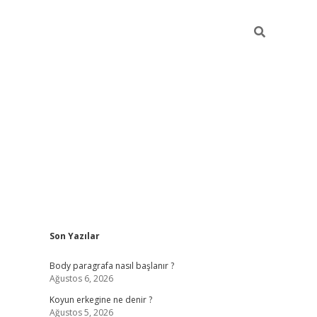
Sidebar
Son Yazılar
ilbet bahis sitesi
Body paragrafa nasıl başlanır ?
Ağustos 6, 2026
Koyun erkegine ne denir ?
Ağustos 5, 2026