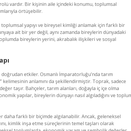
rolü vardır. Bir kişinin aile içindeki konumu, toplumsal
larıyla örtüşebilir.
, toplumsal yapıyı ve bireysel kimliği anlamak için farklı bir
ünyaya ait bir yer değil, aynı zamanda bireylerin dünyadaki
plumda bireylerin yerini, akrabalık ilişkileri ve sosyal
apı
 doğrudan etkiler. Osmanlı İmparatorluğu’nda tarım
ğer taşır. Bahçeler, tarım alanları, doğayla iç içe olma
mik yapılar, bireylerin dünyayı nasıl algıladığını ve toplu
 daha farklı bir biçimde algılanabilir. Ancak, geleneksel
nı, kimlik inşa etme süreçlerinin temel taşları olarak
eneksel toplumlarda, ekonomik yaşam ve sembolik değerler