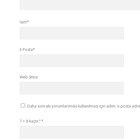
İsim*
E-Posta*
Web Sitesi
Daha sonraki yorumlarımda kullanılması için adım, e-posta adres
7 + 8 kaçtır?
*