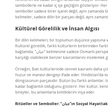
sembollerle ne kadar iç içe geçtiğini gösteriyor. Her 
semboller sadece birer işaret değil, aynı zamanda bir ki
kelimeler, sadece dilin bir parçası değil, aynı zamand
Kültürel Görelilik ve İnsan Algısı
Bir dilin kelimeleri, bir toplumun düşünce yapısına v
Kültürel görelilik, farklı kültürlerin birbirinden f
bağlamda, “جنان” kelimesine sadece Osmanlı perspektifinden bakmak yerine, başka kültürlerin de bu kelimenin
karşılığı olabilecek benzer kavramlarını incelemek g
Örneğin, Batı kültürlerinde cennet kavramı daha çok
huzur ve manevi dengeyi ifade eder. Hindistan’da is
döngüsünün parçasıdır. Bütün bu farklı anlamlar, top
kadar bağlantılı olduğunu gösterir. Her kültür, ke
bireyler, bu anlamlarla kimliklerini inşa eder.
Ritüeller ve Semboller: “جنان”ın Sosyal Hay