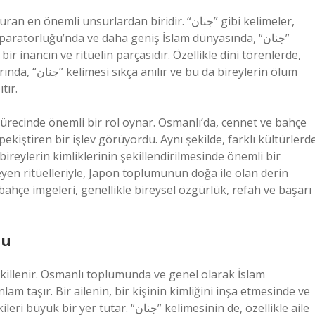
mli unsurlardan biridir. “جنان” gibi kelimeler,
aratorluğu’nda ve daha geniş İslam dünyasında, “جنان”
bir inancın ve ritüelin parçasıdır. Özellikle dini törenlerde,
reylerin ölüm
tır.
ürecinde önemli bir rol oynar. Osmanlı’da, cennet ve bahçe
kiştiren bir işlev görüyordu. Aynı şekilde, farklı kültürlerd
ireylerin kimliklerinin şekillendirilmesinde önemli bir
leyen ritüelleriyle, Japon toplumunun doğa ile olan derin
e bahçe imgeleri, genellikle bireysel özgürlük, refah ve başarı
mu
ekillenir. Osmanlı toplumunda ve genel olarak İslam
nlam taşır. Bir ailenin, bir kişinin kimliğini inşa etmesinde ve
. “جنان” kelimesinin de, özellikle aile