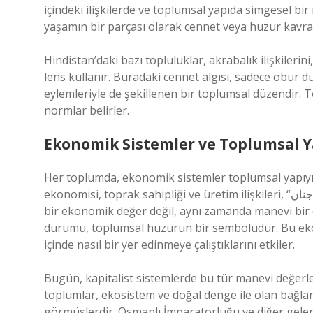
içindeki ilişkilerde ve toplumsal yapıda simgesel bir 
yaşamın bir parçası olarak cennet veya huzur kavram
Hindistan’daki bazı topluluklar, akrabalık ilişkilerini
lens kullanır. Buradaki cennet algısı, sadece öbür d
eylemleriyle de şekillenen bir toplumsal düzendir. To
normlar belirler.
Ekonomik Sistemler ve Toplumsal Y
Her toplumda, ekonomik sistemler toplumsal yapıyı
ekonomisi, toprak sahipliği ve üretim ilişkileri, “جنان” kelimesinin anlamını da şekillendirmiştir. Toprak, sadece
bir ekonomik değer değil, aynı zamanda manevi bir de
durumu, toplumsal huzurun bir sembolüdür. Bu ekono
içinde nasıl bir yer edinmeye çalıştıklarını etkiler.
Bugün, kapitalist sistemlerde bu tür manevi değerler
toplumlar, ekosistem ve doğal denge ile olan bağları
görmüşlerdir. Osmanlı İmparatorluğu ve diğer gel