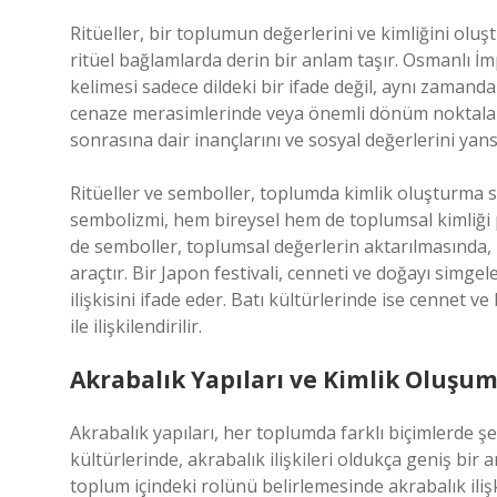
Ritüeller, bir toplumun değerlerini ve kimliğini oluşturan en öne
ritüel bağlamlarda derin bir anlam taşır. Osmanlı İmp
kelimesi sadece dildeki bir ifade değil, aynı zamanda 
cenaze merasimlerinde veya önemli dönüm noktalarında, “جنان” kelimesi sıkça anılır ve bu da bi
sonrasına dair inançlarını ve sosyal değerlerini yansı
Ritüeller ve semboller, toplumda kimlik oluşturma s
sembolizmi, hem bireysel hem de toplumsal kimliği pe
de semboller, toplumsal değerlerin aktarılmasında, b
araçtır. Bir Japon festivali, cenneti ve doğayı simge
ilişkisini ifade eder. Batı kültürlerinde ise cennet v
ile ilişkilendirilir.
Akrabalık Yapıları ve Kimlik Oluşu
Akrabalık yapıları, her toplumda farklı biçimlerde ş
kültürlerinde, akrabalık ilişkileri oldukça geniş bir a
toplum içindeki rolünü belirlemesinde akrabalık ilişkileri büyük bir yer tutar