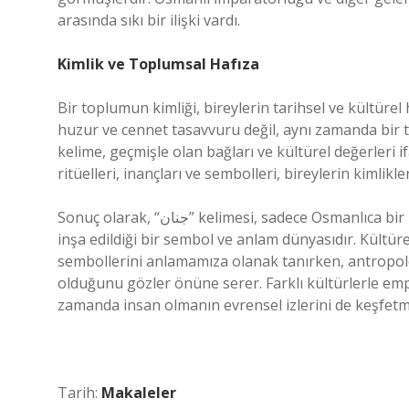
arasında sıkı bir ilişki vardı.
Kimlik ve Toplumsal Hafıza
Bir toplumun kimliği, bireylerin tarihsel ve kültürel hafızalarıyla şekillenir. 
huzur ve cennet tasavvuru değil, aynı zamanda bir t
kelime, geçmişle olan bağları ve kültürel değerleri 
ritüelleri, inançları ve sembolleri, bireylerin kimlikl
Sonuç olarak, “جنان” kelimesi, sadece Osmanlıca bir kelime değil, aynı zamanda kültürel değerlerin ve kimliklerin
inşa edildiği bir sembol ve anlam dünyasıdır. Kültür
sembollerini anlamamıza olanak tanırken, antropoloji
olduğunu gözler önüne serer. Farklı kültürlerle emp
zamanda insan olmanın evrensel izlerini de keşfetm
Tarih:
Makaleler