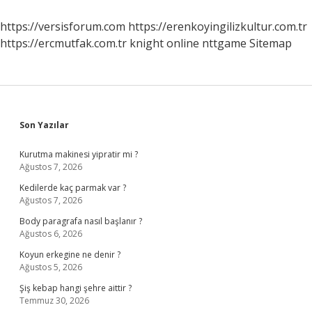
Mezunu
Ne
https://versisforum.com
https://erenkoyingilizkultur.com.tr
Iş
https://ercmutfak.com.tr
knight online
nttgame
Sitemap
Yapar
Sidebar
Son Yazılar
Kurutma makinesi yipratir mi ?
Ağustos 7, 2026
Kedilerde kaç parmak var ?
Ağustos 7, 2026
Body paragrafa nasıl başlanır ?
Ağustos 6, 2026
Koyun erkegine ne denir ?
Ağustos 5, 2026
Şiş kebap hangi şehre aittir ?
Temmuz 30, 2026