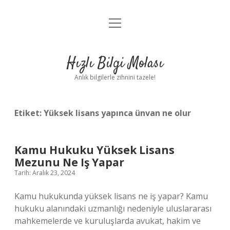
menüyü
Anasayfa
aç
Gizlilik Politikası
Hızlı Bilgi Molası
Yasal Uyarı
Anlık bilgilerle zihnini tazele!
Hakkımızda
Etiket:
Yüksek lisans yapınca ünvan ne olur
Kamu Hukuku Yüksek Lisans
Mezunu Ne Iş Yapar
Tarih: Aralık 23, 2024
Kamu hukukunda yüksek lisans ne iş yapar? Kamu
hukuku alanındaki uzmanlığı nedeniyle uluslararası
mahkemelerde ve kuruluşlarda avukat, hakim ve