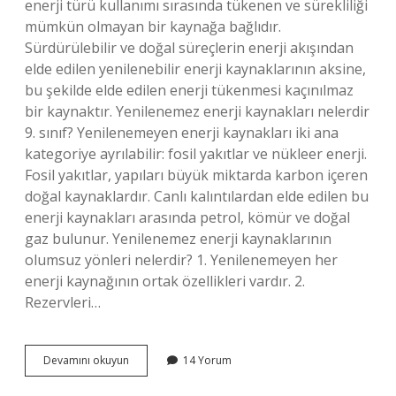
enerji türü kullanımı sırasında tükenen ve sürekliliği
mümkün olmayan bir kaynağa bağlıdır.
Sürdürülebilir ve doğal süreçlerin enerji akışından
elde edilen yenilenebilir enerji kaynaklarının aksine,
bu şekilde elde edilen enerji tükenmesi kaçınılmaz
bir kaynaktır. Yenilenemez enerji kaynakları nelerdir
9. sınıf? Yenilenemeyen enerji kaynakları iki ana
kategoriye ayrılabilir: fosil yakıtlar ve nükleer enerji.
Fosil yakıtlar, yapıları büyük miktarda karbon içeren
doğal kaynaklardır. Canlı kalıntılardan elde edilen bu
enerji kaynakları arasında petrol, kömür ve doğal
gaz bulunur. Yenilenemez enerji kaynaklarının
olumsuz yönleri nelerdir? 1. Yenilenemeyen her
enerji kaynağının ortak özellikleri vardır. 2.
Rezervleri…
Yenilenemeyen
Devamını okuyun
14 Yorum
Enerji
Kaynaklarının