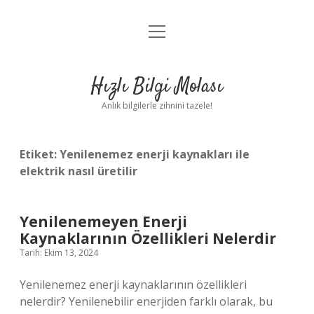
menüyü
Anasayfa
aç
Gizlilik Politikası
Hızlı Bilgi Molası
Yasal Uyarı
Anlık bilgilerle zihnini tazele!
Hakkımızda
Etiket:
Yenilenemez enerji kaynakları ile
elektrik nasıl üretilir
Yenilenemeyen Enerji
Kaynaklarının Özellikleri Nelerdir
Tarih: Ekim 13, 2024
Yenilenemez enerji kaynaklarının özellikleri
nelerdir? Yenilenebilir enerjiden farklı olarak, bu