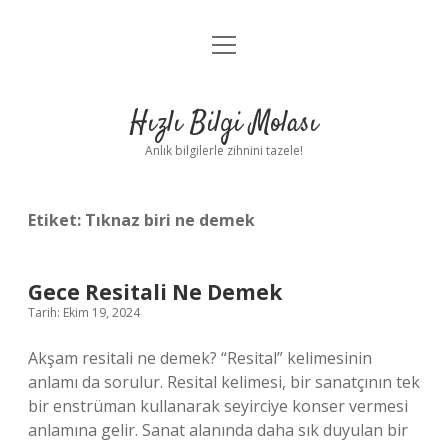
menüyü
Anasayfa
aç
Gizlilik Politikası
Hızlı Bilgi Molası
Yasal Uyarı
Anlık bilgilerle zihnini tazele!
Hakkımızda
Etiket:
Tıknaz biri ne demek
Gece Resitali Ne Demek
Tarih: Ekim 19, 2024
Akşam resitali ne demek? “Resital” kelimesinin
anlamı da sorulur. Resital kelimesi, bir sanatçının tek
bir enstrüman kullanarak seyirciye konser vermesi
anlamına gelir. Sanat alanında daha sık duyulan bir