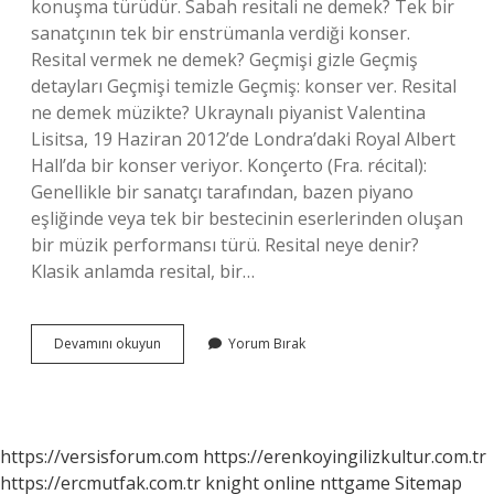
konuşma türüdür. Sabah resitali ne demek? Tek bir
sanatçının tek bir enstrümanla verdiği konser.
Resital vermek ne demek? Geçmişi gizle Geçmiş
detayları Geçmişi temizle Geçmiş: konser ver. Resital
ne demek müzikte? Ukraynalı piyanist Valentina
Lisitsa, 19 Haziran 2012’de Londra’daki Royal Albert
Hall’da bir konser veriyor. Konçerto (Fra. récital):
Genellikle bir sanatçı tarafından, bazen piyano
eşliğinde veya tek bir bestecinin eserlerinden oluşan
bir müzik performansı türü. Resital neye denir?
Klasik anlamda resital, bir…
Gece
Devamını okuyun
Yorum Bırak
Resitali
Ne
Demek
https://versisforum.com
https://erenkoyingilizkultur.com.tr
https://ercmutfak.com.tr
knight online
nttgame
Sitemap