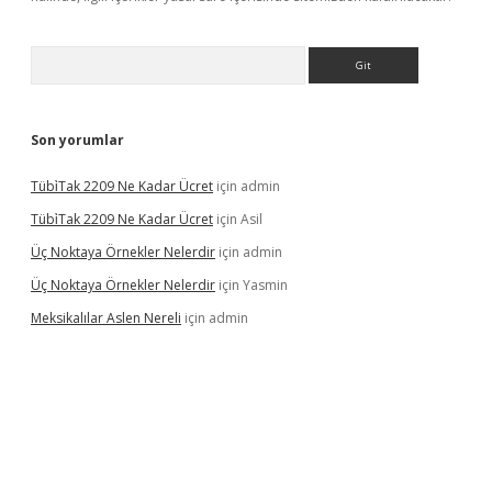
Arama
Son yorumlar
Tübi̇Tak 2209 Ne Kadar Ücret
için
admin
Tübi̇Tak 2209 Ne Kadar Ücret
için
Asil
Üç Noktaya Örnekler Nelerdir
için
admin
Üç Noktaya Örnekler Nelerdir
için
Yasmin
Meksikalılar Aslen Nereli
için
admin
s sitesi