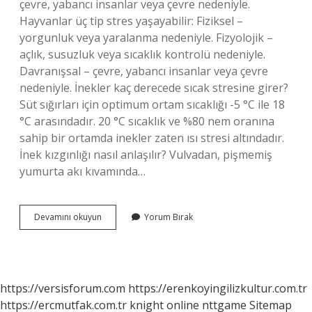
çevre, yabancı insanlar veya çevre nedeniyle.
Hayvanlar üç tip stres yaşayabilir: Fiziksel –
yorgunluk veya yaralanma nedeniyle. Fizyolojik –
açlık, susuzluk veya sıcaklık kontrolü nedeniyle.
Davranışsal – çevre, yabancı insanlar veya çevre
nedeniyle. İnekler kaç derecede sıcak stresine girer?
Süt sığırları için optimum ortam sıcaklığı -5 °C ile 18
°C arasındadır. 20 °C sıcaklık ve %80 nem oranına
sahip bir ortamda inekler zaten ısı stresi altındadır.
İnek kızgınlığı nasıl anlaşılır? Vulvadan, pişmemiş
yumurta akı kıvamında…
Inek
Devamını okuyun
Yorum Bırak
Strese
Girerse
Ne
Olur
https://versisforum.com
https://erenkoyingilizkultur.com.tr
https://ercmutfak.com.tr
knight online
nttgame
Sitemap