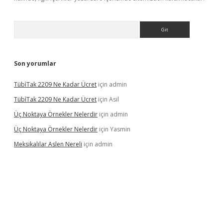
Arama
Son yorumlar
Tübi̇Tak 2209 Ne Kadar Ücret
için
admin
Tübi̇Tak 2209 Ne Kadar Ücret
için
Asil
Üç Noktaya Örnekler Nelerdir
için
admin
Üç Noktaya Örnekler Nelerdir
için
Yasmin
Meksikalılar Aslen Nereli
için
admin
is sitesi