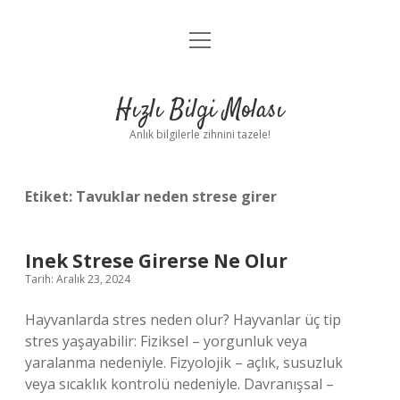
menüyü
Anasayfa
aç
Gizlilik Politikası
Hızlı Bilgi Molası
Yasal Uyarı
Anlık bilgilerle zihnini tazele!
Hakkımızda
Etiket:
Tavuklar neden strese girer
Inek Strese Girerse Ne Olur
Tarih: Aralık 23, 2024
Hayvanlarda stres neden olur? Hayvanlar üç tip
stres yaşayabilir: Fiziksel – yorgunluk veya
yaralanma nedeniyle. Fizyolojik – açlık, susuzluk
veya sıcaklık kontrolü nedeniyle. Davranışsal –