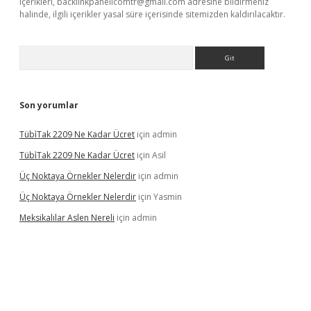
içerikleri,
backlinkpanelicomtr@gmail.com
adresine bildirmeniz
halinde, ilgili içerikler yasal süre içerisinde sitemizden kaldırılacaktır.
Arama
Son yorumlar
Tübi̇Tak 2209 Ne Kadar Ücret
için
admin
Tübi̇Tak 2209 Ne Kadar Ücret
için
Asil
Üç Noktaya Örnekler Nelerdir
için
admin
Üç Noktaya Örnekler Nelerdir
için
Yasmin
Meksikalılar Aslen Nereli
için
admin