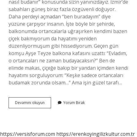
nasıl budanır” konusunda sizin yanınızdayız. İzmir’de
sabahları güneş biraz fazla özgüvenli doğuyor.
Daha perdeyi açmadan “ben buradayım” diye
yüzüne çarpıyor insanın. İşte böyle bir şehirde,
balkonumda ortancalarla uğraşırken kendimi bazen
çiçek bakmıyorum da hayatımı yeniden
düzenliyormuşum gibi hissediyorum. Geçen gün
komşu Ayşe Teyze balkona kafasını uzattı: “Evladım,
o ortancaları ne zaman budayacaksın?” Ben de
elimde makas, çiçeğe bakıp bir yandan içimden kendi
hayatımı sorguluyorum: “Keşke sadece ortancaları
budamak zorunda olsam…” Ama işin güzel tarafı…
Ortancalar
Devamını okuyun
Yorum Bırak
ne
zaman
ve
nasıl
budanır
https://versisforum.com
https://erenkoyingilizkultur.com.tr
?