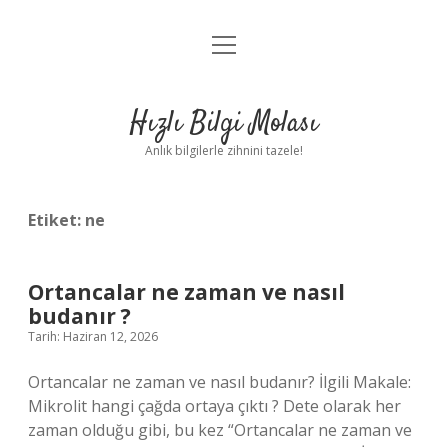
menüyü
Anasayfa
aç
Gizlilik Politikası
Hızlı Bilgi Molası
Yasal Uyarı
Anlık bilgilerle zihnini tazele!
Hakkımızda
Etiket:
ne
Ortancalar ne zaman ve nasıl
budanır ?
Tarih: Haziran 12, 2026
Ortancalar ne zaman ve nasıl budanır? İlgili Makale:
Mikrolit hangi çağda ortaya çıktı ? Dete olarak her
zaman olduğu gibi, bu kez “Ortancalar ne zaman ve