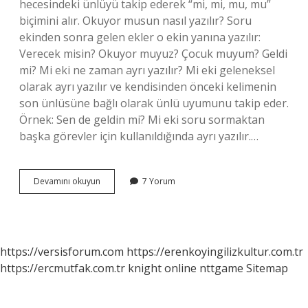
hecesindeki ünlüyü takip ederek “mi, mi, mu, mu”
biçimini alır. Okuyor musun nasıl yazılır? Soru
ekinden sonra gelen ekler o ekin yanına yazılır:
Verecek misin? Okuyor muyuz? Çocuk muyum? Geldi
mi? Mi eki ne zaman ayrı yazılır? Mi eki geleneksel
olarak ayrı yazılır ve kendisinden önceki kelimenin
son ünlüsüne bağlı olarak ünlü uyumunu takip eder.
Örnek: Sen de geldin mi? Mi eki soru sormaktan
başka görevler için kullanıldığında ayrı yazılır.…
Musunuz
Devamını okuyun
7 Yorum
Ayri
Mi
https://versisforum.com
https://erenkoyingilizkultur.com.tr
https://ercmutfak.com.tr
knight online
nttgame
Sitemap