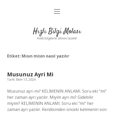
menüyü
Anasayfa
aç
Gizlilik Politikası
Hızlı Bilgi Molası
Yasal Uyarı
Anlık bilgilerle zihnini tazele!
Hakkımızda
Etiket:
Mısın misin nasıl yazılır
Musunuz Ayri Mi
Tarih: Ekim 13, 2024
Musunuz ayrı mı? KELİMENİN ANLAMI. Soru eki “mi”
her zaman ayrı yazılır. Miyim ayrı mı? Gidebilir
miyim? KELİMENİN ANLAMI. Soru eki “mi” her
zaman ayrı yazılır. Kendisinden önceki kelimenin son