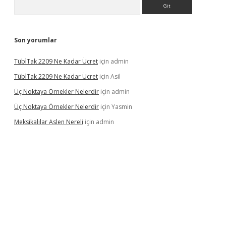
Arama
Son yorumlar
Tübi̇Tak 2209 Ne Kadar Ücret
için
admin
Tübi̇Tak 2209 Ne Kadar Ücret
için
Asil
Üç Noktaya Örnekler Nelerdir
için
admin
Üç Noktaya Örnekler Nelerdir
için
Yasmin
Meksikalılar Aslen Nereli
için
admin
 sitesi