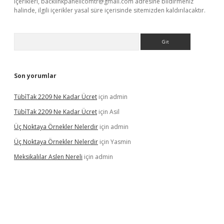
içerikleri,
backlinkpanelicomtr@gmail.com
adresine bildirmeniz
halinde, ilgili içerikler yasal süre içerisinde sitemizden kaldırılacaktır.
Arama
Son yorumlar
Tübi̇Tak 2209 Ne Kadar Ücret
için
admin
Tübi̇Tak 2209 Ne Kadar Ücret
için
Asil
Üç Noktaya Örnekler Nelerdir
için
admin
Üç Noktaya Örnekler Nelerdir
için
Yasmin
Meksikalılar Aslen Nereli
için
admin