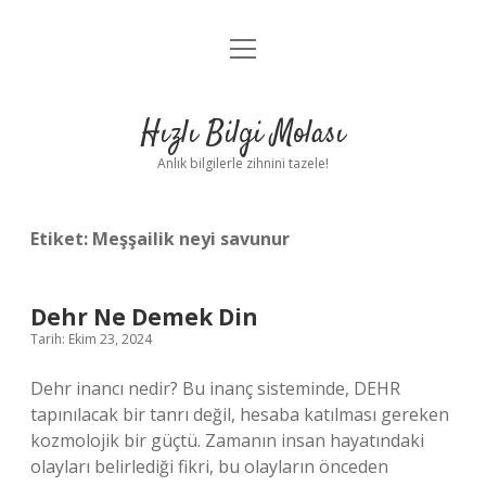
menüyü
Anasayfa
aç
Gizlilik Politikası
Hızlı Bilgi Molası
Yasal Uyarı
Anlık bilgilerle zihnini tazele!
Hakkımızda
Etiket:
Meşşailik neyi savunur
Dehr Ne Demek Din
Tarih: Ekim 23, 2024
Dehr inancı nedir? Bu inanç sisteminde, DEHR
tapınılacak bir tanrı değil, hesaba katılması gereken
kozmolojik bir güçtü. Zamanın insan hayatındaki
olayları belirlediği fikri, bu olayların önceden