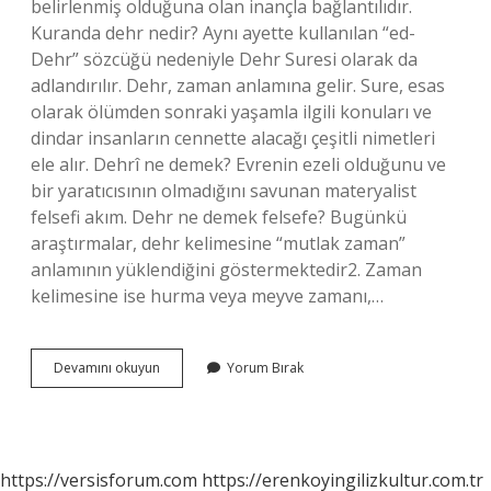
belirlenmiş olduğuna olan inançla bağlantılıdır.
Kuranda dehr nedir? Aynı ayette kullanılan “ed-
Dehr” sözcüğü nedeniyle Dehr Suresi olarak da
adlandırılır. Dehr, zaman anlamına gelir. Sure, esas
olarak ölümden sonraki yaşamla ilgili konuları ve
dindar insanların cennette alacağı çeşitli nimetleri
ele alır. Dehrî ne demek? Evrenin ezeli olduğunu ve
bir yaratıcısının olmadığını savunan materyalist
felsefi akım. Dehr ne demek felsefe? Bugünkü
araştırmalar, dehr kelimesine “mutlak zaman”
anlamının yüklendiğini göstermektedir2. Zaman
kelimesine ise hurma veya meyve zamanı,…
Dehr
Devamını okuyun
Yorum Bırak
Ne
Demek
Din
https://versisforum.com
https://erenkoyingilizkultur.com.tr