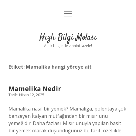
menüyü
Anasayfa
aç
Gizlilik Politikası
Hızlı Bilgi Molası
Yasal Uyarı
Anlık bilgilerle zihnini tazele!
Hakkımızda
Etiket:
Mamalika hangi yöreye ait
Mamelika Nedir
Tarih: Nisan 12, 2025
Mamalika nasıl bir yemek? Mamaliga, polentaya çok
benzeyen İtalyan mutfağından bir mısır unu
yemeğidir. Daha fazlası. Mısır unuyla yapılan basit
bir yemek olarak düşündüğünüz bu tarif, özellikle