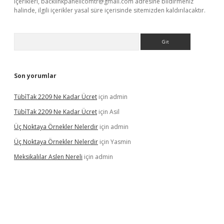
içerikleri,
backlinkpanelicomtr@gmail.com
adresine bildirmeniz
halinde, ilgili içerikler yasal süre içerisinde sitemizden kaldırılacaktır.
Arama
Son yorumlar
Tübi̇Tak 2209 Ne Kadar Ücret
için
admin
Tübi̇Tak 2209 Ne Kadar Ücret
için
Asil
Üç Noktaya Örnekler Nelerdir
için
admin
Üç Noktaya Örnekler Nelerdir
için
Yasmin
Meksikalılar Aslen Nereli
için
admin