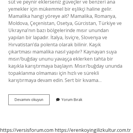
süt ve peynir eklerseniz güveçler ve benzeri ana
yemekler için mükemmel bir eşlikçi haline gelir.
Mamalika hangi yöreye ait? Mamalika, Romanya,
Moldova, Çeçenistan, Osetya, Gürcistan, Türkiye ve
Ukrayna’nın bazı bölgelerinde mısır unundan
yapılan bir lapadır. İtalya, İsviçre, Slovenya ve
Hırvatistan’da polenta olarak bilinir. Kaşık
çıkartması mamalika nasıl yapılır? Kaynayan suya
mısır/buğday ununu yavaşça eklerken tahta bir
kaşıkla karıştırmaya başlayın. Mısır/buğday ununda
topaklanma olmaması için hızlı ve sürekli
karıştırmaya devam edin. Sert bir kıvama…
Mamelika
Devamını okuyun
Yorum Bırak
Nedir
https://versisforum.com
https://erenkoyingilizkultur.com.tr