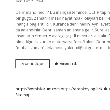
Tarih: Ekim 23, 2024
Dehr inancı nedir? Bu inanç sisteminde, DEHR tapını
bir güçtü. Zamanın insan hayatındaki olayları belirl
inançla bağlantılıdır. Kuranda dehr nedir? Aynı aye
da adlandırılır. Dehr, zaman anlamına gelir. Sure, e
insanların cennette alacağı çeşitli nimetleri ele alır
olmadığını savunan materyalist felsefi akım. Dehr 
“mutlak zaman” anlamının yüklendiğini göstermekt
Dehr
Devamını okuyun
Yorum Bırak
Ne
Demek
Din
https://versisforum.com
https://erenkoyingilizkultu
Sitemap