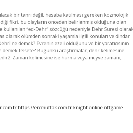
lacak bir tanrı değil, hesaba katılması gereken kozmolojik
ediği fikri, bu olayların önceden belirlenmiş olduğuna olan
tte kullanılan “ed-Dehr” sözcüğü nedeniyle Dehr Suresi olara
sas olarak ölümden sonraki yaşamla ilgili konuları ve dindar
. Dehrî ne demek? Evrenin ezeli olduğunu ve bir yaratıcısının
ne demek felsefe? Bugünkü araştırmalar, dehr kelimesine
edir2. Zaman kelimesine ise hurma veya meyve zamanı,…
r.com.tr
https://ercmutfak.com.tr
knight online
nttgame