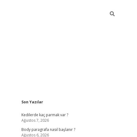
Sidebar
Son Yazılar
ilbet bahis sitesi
Kedilerde kaç parmak var ?
Ağustos 7, 2026
Body paragrafa nasıl başlanır ?
Ağustos 6, 2026