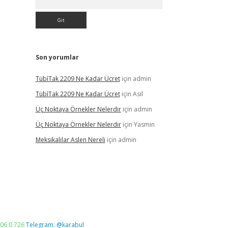
Son yorumlar
Tübi̇Tak 2209 Ne Kadar Ücret
için
admin
Tübi̇Tak 2209 Ne Kadar Ücret
için
Asil
Üç Noktaya Örnekler Nelerdir
için
admin
Üç Noktaya Örnekler Nelerdir
için
Yasmin
Meksikalılar Aslen Nereli
için
admin
06 0 726
Telegram: @karabul