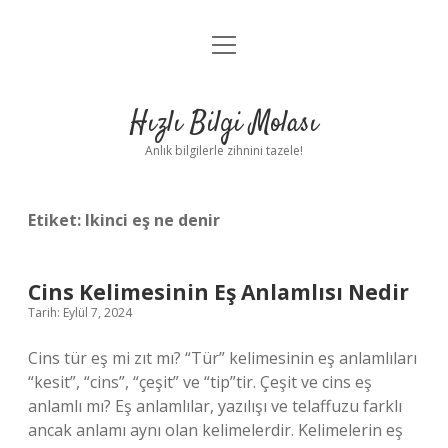
menüyü
Anasayfa
aç
Gizlilik Politikası
Hızlı Bilgi Molası
Yasal Uyarı
Anlık bilgilerle zihnini tazele!
Hakkımızda
Etiket:
Ikinci eş ne denir
Cins Kelimesinin Eş Anlamlısı Nedir
Tarih: Eylül 7, 2024
Cins tür eş mi zıt mı? “Tür” kelimesinin eş anlamlıları
“kesit”, “cins”, “çeşit” ve “tip”tir. Çeşit ve cins eş
anlamlı mı? Eş anlamlılar, yazılışı ve telaffuzu farklı
ancak anlamı aynı olan kelimelerdir. Kelimelerin eş