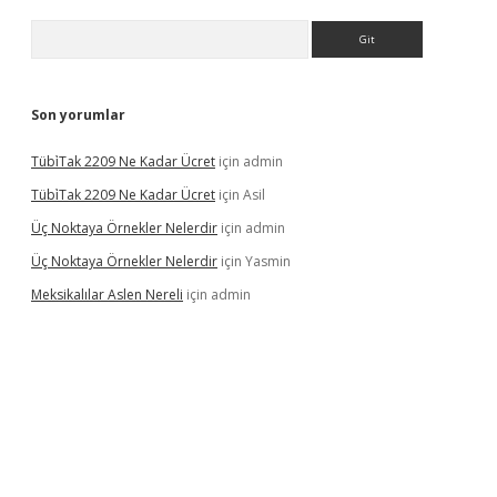
Arama
Son yorumlar
Tübi̇Tak 2209 Ne Kadar Ücret
için
admin
Tübi̇Tak 2209 Ne Kadar Ücret
için
Asil
Üç Noktaya Örnekler Nelerdir
için
admin
Üç Noktaya Örnekler Nelerdir
için
Yasmin
Meksikalılar Aslen Nereli
için
admin
s sitesi