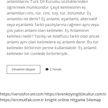
anlamlılarını Türk Dil Kurumu sözlüklerinden
öğrenmek mümkündür. Çeşit kelimesinin eş
anlamlıları cins, tür, cins, soy, tür, bölümdür. Eş
anlamlısı ne denir? Eş anlamlı, eşanlamlı, alternatif
veya eşanlamlı; farklı yazılışlarına rağmen aynı veya
çok yakın anlamı olan kelimeler. Eş Anlamlının
kelimesi nedir? Yazılışı ve telaffuzu farklı olan ancak
anlamı aynı olan kelimelere eş anlamlı denir. Bu tür
kelimeler birbirinin yerine kullanılabilir. Eş anlamlı
kelimeler bir cümlede birbirleriyle…
Cins
Devamını okuyun
2 Yorum
Kelimesinin
Eş
Anlamlısı
Nedir
https://versisforum.com
https://erenkoyingilizkultur.com.tr
https://ercmutfak.com.tr
knight online
nttgame
Sitemap