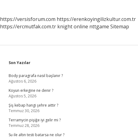
Kaç
Gruba
Ayrılır
https://versisforum.com
https://erenkoyingilizkultur.com.tr
https://ercmutfak.com.tr
knight online
nttgame
Sitemap
Sidebar
Son Yazılar
Body paragrafa nasıl başlanır ?
Ağustos 6, 2026
Koyun erkegine ne denir ?
Ağustos 5, 2026
Şiş kebap hangi şehre aittir ?
Temmuz 30, 2026
Terramycin pişiğe iyi gelir mi ?
Temmuz 28, 2026
Su ile altın testi batarsa ne olur ?