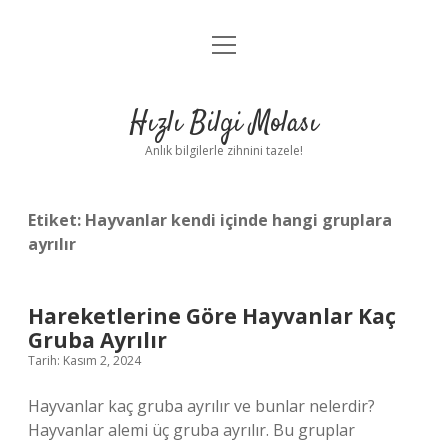
menüyü
Anasayfa
aç
Gizlilik Politikası
Hızlı Bilgi Molası
Yasal Uyarı
Anlık bilgilerle zihnini tazele!
Hakkımızda
Etiket:
Hayvanlar kendi içinde hangi gruplara
ayrılır
Hareketlerine Göre Hayvanlar Kaç
Gruba Ayrılır
Tarih: Kasım 2, 2024
Hayvanlar kaç gruba ayrılır ve bunlar nelerdir?
Hayvanlar alemi üç gruba ayrılır. Bu gruplar