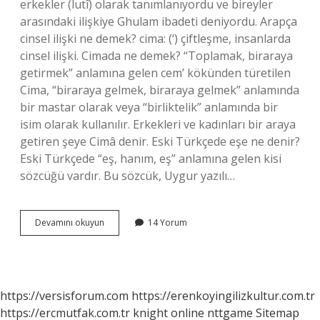
erkekler (lutî) olarak tanımlanıyordu ve bireyler
arasındaki ilişkiye Ghulam ibadeti deniyordu. Arapça
cinsel ilişki ne demek? cima: (‘) çiftleşme, insanlarda
cinsel ilişki. Cimada ne demek? “Toplamak, biraraya
getirmek” anlamına gelen cem’ kökünden türetilen
Cima, “biraraya gelmek, biraraya gelmek” anlamında
bir mastar olarak veya “birliktelik” anlamında bir
isim olarak kullanılır. Erkekleri ve kadınları bir araya
getiren şeye Cimâ denir. Eski Türkçede eşe ne denir?
Eski Türkçede “eş, hanım, eş” anlamına gelen kisi
sözcüğü vardır. Bu sözcük, Uygur yazılı…
Eski
Devamını okuyun
14 Yorum
Türkçede
Cinsel
Ilişki
Ne
Demek
https://versisforum.com
https://erenkoyingilizkultur.com.tr
https://ercmutfak.com.tr
knight online
nttgame
Sitemap