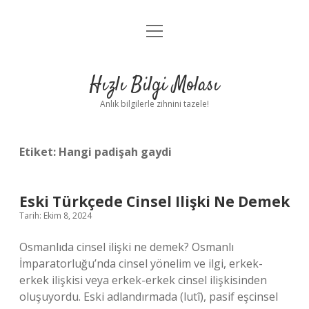
menüyü
Anasayfa
aç
Gizlilik Politikası
Hızlı Bilgi Molası
Yasal Uyarı
Anlık bilgilerle zihnini tazele!
Hakkımızda
Etiket:
Hangi padişah gaydi
Eski Türkçede Cinsel Ilişki Ne Demek
Tarih: Ekim 8, 2024
Osmanlıda cinsel ilişki ne demek? Osmanlı
İmparatorluğu’nda cinsel yönelim ve ilgi, erkek-
erkek ilişkisi veya erkek-erkek cinsel ilişkisinden
oluşuyordu. Eski adlandırmada (lutî), pasif eşcinsel