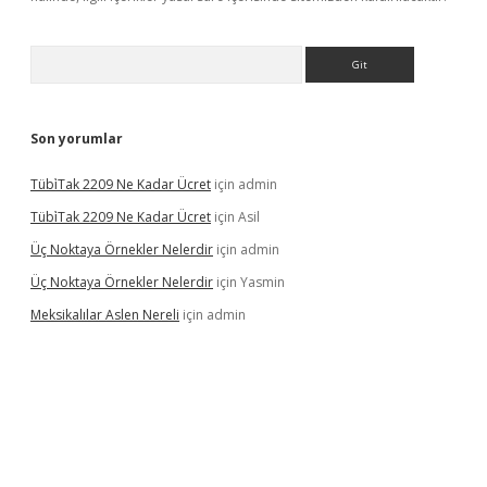
Arama
Son yorumlar
Tübi̇Tak 2209 Ne Kadar Ücret
için
admin
Tübi̇Tak 2209 Ne Kadar Ücret
için
Asil
Üç Noktaya Örnekler Nelerdir
için
admin
Üç Noktaya Örnekler Nelerdir
için
Yasmin
Meksikalılar Aslen Nereli
için
admin
s sitesi