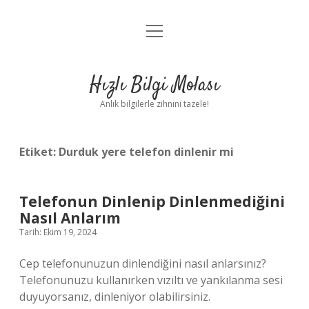
menüyü
Anasayfa
aç
Gizlilik Politikası
Hızlı Bilgi Molası
Yasal Uyarı
Anlık bilgilerle zihnini tazele!
Hakkımızda
Etiket:
Durduk yere telefon dinlenir mi
Telefonun Dinlenip Dinlenmediğini
Nasıl Anlarım
Tarih: Ekim 19, 2024
Cep telefonunuzun dinlendiğini nasıl anlarsınız?
Telefonunuzu kullanırken vızıltı ve yankılanma sesi
duyuyorsanız, dinleniyor olabilirsiniz.