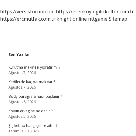
Anlarım
https://versisforum.com
https://erenkoyingilizkultur.com.tr
https://ercmutfak.com.tr
knight online
nttgame
Sitemap
Sidebar
Son Yazılar
Kurutma makinesi yipratir mi ?
Ağustos 7, 2026
Kedilerde kaç parmak var ?
Ağustos 7, 2026
Body paragrafa nasıl başlanır ?
Ağustos 6, 2026
Koyun erkegine ne denir ?
Ağustos 5, 2026
Şiş kebap hangi şehre aittir ?
Temmuz 30, 2026