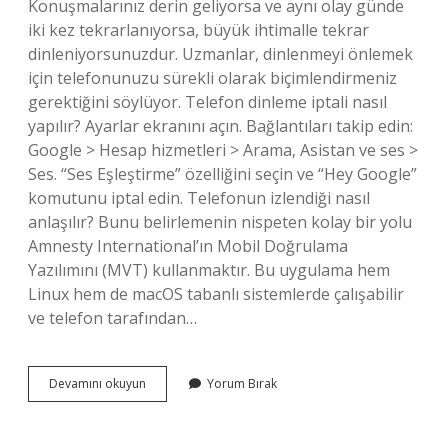
Konuşmalarınız derin geliyorsa ve aynı olay günde
iki kez tekrarlanıyorsa, büyük ihtimalle tekrar
dinleniyorsunuzdur. Uzmanlar, dinlenmeyi önlemek
için telefonunuzu sürekli olarak biçimlendirmeniz
gerektiğini söylüyor. Telefon dinleme iptali nasıl
yapılır? Ayarlar ekranını açın. Bağlantıları takip edin:
Google > Hesap hizmetleri > Arama, Asistan ve ses >
Ses. “Ses Eşleştirme” özelliğini seçin ve “Hey Google”
komutunu iptal edin. Telefonun izlendiği nasıl
anlaşılır? Bunu belirlemenin nispeten kolay bir yolu
Amnesty International’ın Mobil Doğrulama
Yazılımını (MVT) kullanmaktır. Bu uygulama hem
Linux hem de macOS tabanlı sistemlerde çalışabilir
ve telefon tarafından…
Telefonun
Devamını okuyun
Yorum Bırak
Dinlenip
Dinlenmediğini
Nasıl