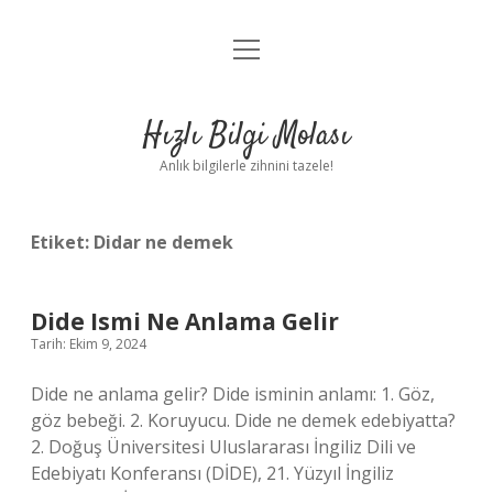
menüyü
Anasayfa
aç
Gizlilik Politikası
Hızlı Bilgi Molası
Yasal Uyarı
Anlık bilgilerle zihnini tazele!
Hakkımızda
Etiket:
Didar ne demek
Dide Ismi Ne Anlama Gelir
Tarih: Ekim 9, 2024
Dide ne anlama gelir? Dide isminin anlamı: 1. Göz,
göz bebeği. 2. Koruyucu. Dide ne demek edebiyatta?
2. Doğuş Üniversitesi Uluslararası İngiliz Dili ve
Edebiyatı Konferansı (DİDE), 21. Yüzyıl İngiliz