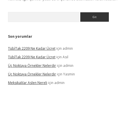
Arama
Son yorumlar
Tübi̇Tak 2209 Ne Kadar Ücret
için
admin
Tübi̇Tak 2209 Ne Kadar Ücret
için
Asil
Üç Noktaya Örnekler Nelerdir
için
admin
Üç Noktaya Örnekler Nelerdir
için
Yasmin
Meksikalılar Aslen Nereli
için
admin
s sitesi