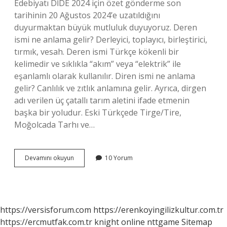
Edebiyatı DİDE 2024 için özet gönderme son
tarihinin 20 Ağustos 2024’e uzatıldığını
duyurmaktan büyük mutluluk duyuyoruz. Deren
ismi ne anlama gelir? Derleyici, toplayıcı, birleştirici,
tırmık, vesah. Deren ismi Türkçe kökenli bir
kelimedir ve sıklıkla “akım” veya “elektrik” ile
eşanlamlı olarak kullanılır. Diren ismi ne anlama
gelir? Canlılık ve zıtlık anlamına gelir. Ayrıca, dirgen
adı verilen üç çatallı tarım aletini ifade etmenin
başka bir yoludur. Eski Türkçede Tirge/Tire,
Moğolcada Tarhı ve…
Dide
Devamını okuyun
10 Yorum
Ismi
Ne
Anlama
Gelir
https://versisforum.com
https://erenkoyingilizkultur.com.tr
https://ercmutfak.com.tr
knight online
nttgame
Sitemap