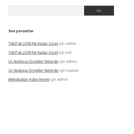
Arama
Son yorumlar
Tübi̇Tak 2209 Ne Kadar Ücret
için
admin
Tübi̇Tak 2209 Ne Kadar Ücret
için
Asil
Üç Noktaya Örnekler Nelerdir
için
admin
Üç Noktaya Örnekler Nelerdir
için
Yasmin
Meksikalılar Aslen Nereli
için
admin
s sitesi