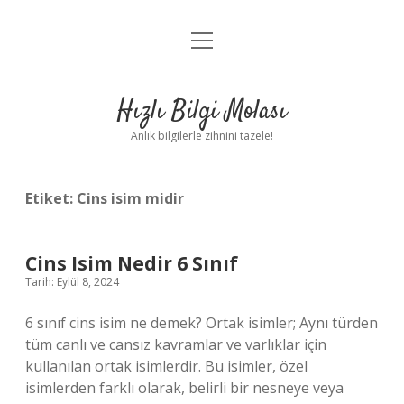
menüyü
Anasayfa
aç
Gizlilik Politikası
Hızlı Bilgi Molası
Yasal Uyarı
Anlık bilgilerle zihnini tazele!
Hakkımızda
Etiket:
Cins isim midir
Cins Isim Nedir 6 Sınıf
Tarih: Eylül 8, 2024
6 sınıf cins isim ne demek? Ortak isimler; Aynı türden
tüm canlı ve cansız kavramlar ve varlıklar için
kullanılan ortak isimlerdir. Bu isimler, özel
isimlerden farklı olarak, belirli bir nesneye veya