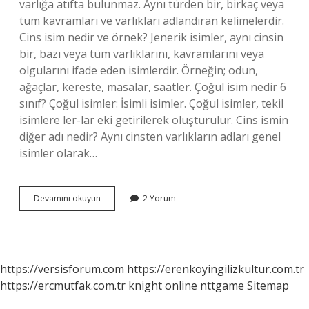
varlığa atıfta bulunmaz. Aynı türden bir, birkaç veya
tüm kavramları ve varlıkları adlandıran kelimelerdir.
Cins isim nedir ve örnek? Jenerik isimler, aynı cinsin
bir, bazı veya tüm varlıklarını, kavramlarını veya
olgularını ifade eden isimlerdir. Örneğin; odun,
ağaçlar, kereste, masalar, saatler. Çoğul isim nedir 6
sınıf? Çoğul isimler: İsimli isimler. Çoğul isimler, tekil
isimlere ler-lar eki getirilerek oluşturulur. Cins ismin
diğer adı nedir? Aynı cinsten varlıkların adları genel
isimler olarak…
Cins
Devamını okuyun
2 Yorum
Isim
Nedir
6
Sınıf
https://versisforum.com
https://erenkoyingilizkultur.com.tr
https://ercmutfak.com.tr
knight online
nttgame
Sitemap