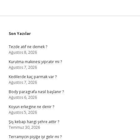
Sidebar
Son Yazılar
Tezde atıf ne demek ?
Ağustos 8, 2026
Kurutma makinesi yipratir mi ?
Ağustos 7, 2026
Kedilerde kaç parmak var ?
Ağustos 7, 2026
Body paragrafa nasıl başlanır ?
Ağustos 6, 2026
Koyun erkegine ne denir ?
Ağustos 5, 2026
Şiş kebap hangi şehre aittir ?
Temmuz 30, 2026
Terramycin pişiğe iyi gelir mi ?