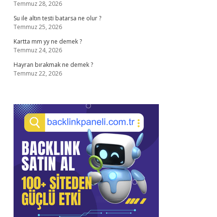
Temmuz 28, 2026
Su ile altın testi batarsa ne olur ?
Temmuz 25, 2026
Kartta mm yy ne demek ?
Temmuz 24, 2026
Hayran bırakmak ne demek ?
Temmuz 22, 2026