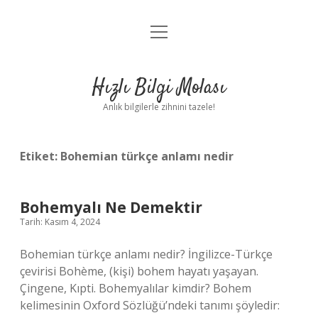
menüyü
Anasayfa
aç
Gizlilik Politikası
Hızlı Bilgi Molası
Yasal Uyarı
Anlık bilgilerle zihnini tazele!
Hakkımızda
Etiket:
Bohemian türkçe anlamı nedir
Bohemyalı Ne Demektir
Tarih: Kasım 4, 2024
Bohemian türkçe anlamı nedir? İngilizce-Türkçe
çevirisi Bohème, (kişi) bohem hayatı yaşayan.
Çingene, Kıpti. Bohemyalılar kimdir? Bohem
kelimesinin Oxford Sözlüğü’ndeki tanımı şöyledir: