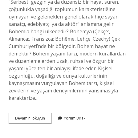
“Serbest, gezgin ya da düzensiz bir hayat süren,
çoğunlukla yaşadığı toplumun karakteristiğine
uymayan ve gelenekleri genel olarak hiçe sayan
sanatçı, edebiyatçı ya da aktör” anlamına gelir.
Bohemia hangi ülkededir? Bohemya (Çekçe:,
Almanca:, Fransızca: Bohême, Lehçe: Czechy) Çek
Cumhuriyeti’nde bir bölgedir. Bohem hayat ne
demektir? Bohem yaşam tarzı, modern kurallardan
ve düzenlemelerden uzak, ruhsal ve özgür bir
yaşamı yücelten bir anlayışı ifade eder. Kişisel
özgünlüğü, doğallığı ve dünya kültürlerinin
kaynaşmasını vurgulayan Bohem tarzı, kişisel
zevklerin ve yaşam deneyimlerinin yansımasıyla
karakterize…
Bohemyalı
Devamını okuyun
Yorum Bırak
Ne
Demektir