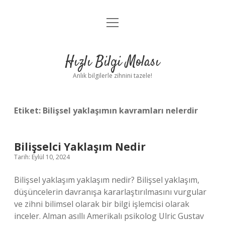
menüyü
Anasayfa
aç
Gizlilik Politikası
Hızlı Bilgi Molası
Yasal Uyarı
Anlık bilgilerle zihnini tazele!
Hakkımızda
Etiket:
Bilişsel yaklaşımın kavramları nelerdir
Bilişselci Yaklaşım Nedir
Tarih: Eylül 10, 2024
Bilişsel yaklaşım yaklaşım nedir? Bilişsel yaklaşım,
düşüncelerin davranışa kararlaştırılmasını vurgular
ve zihni bilimsel olarak bir bilgi işlemcisi olarak
inceler. Alman asıllı Amerikalı psikolog Ulric Gustav