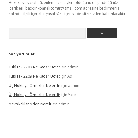
Hukuka ve yasal düzenlemelere aykırı olduğunu düşündüğünüz
içerikleri,
backlinkpanelicomtr@gmail.com
adresine bildirmeniz
halinde, ilgili içerikler yasal süre içerisinde sitemizden kaldırılacaktır.
Arama
Son yorumlar
Tübi̇Tak 2209 Ne Kadar Ücret
için
admin
Tübi̇Tak 2209 Ne Kadar Ücret
için
Asil
Üç Noktaya Örnekler Nelerdir
için
admin
Üç Noktaya Örnekler Nelerdir
için
Yasmin
Meksikalılar Aslen Nereli
için
admin