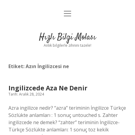
menüyü
Anasayfa
aç
Gizlilik Politikası
Hızlı Bilgi Molası
Yasal Uyarı
Anlık bilgilerle zihnini tazele!
Hakkımızda
Etiket:
Azın İngilizcesi ne
Ingilizcede Aza Ne Denir
Tarih: Aralık 28, 2024
Azra ingilizce nedir? “azra” teriminin İngilizce Türkçe
Sözlükte anlamları : 1 sonuç untouched s. Zahter
ingilizcede ne demek? “zahter” teriminin İngilizce-
Türkçe Sözlükte anlamları: 1 sonuç toz kekik