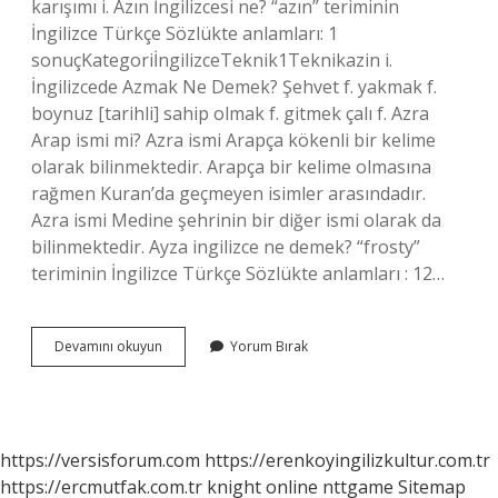
karışımı i. Azın İngilizcesi ne? “azın” teriminin
İngilizce Türkçe Sözlükte anlamları: 1
sonuçKategoriİngilizceTeknik1Teknikazin i.
İngilizcede Azmak Ne Demek? Şehvet f. yakmak f.
boynuz [tarihli] sahip olmak f. gitmek çalı f. Azra
Arap ismi mi? Azra ismi Arapça kökenli bir kelime
olarak bilinmektedir. Arapça bir kelime olmasına
rağmen Kuran’da geçmeyen isimler arasındadır.
Azra ismi Medine şehrinin bir diğer ismi olarak da
bilinmektedir. Ayza ingilizce ne demek? “frosty”
teriminin İngilizce Türkçe Sözlükte anlamları : 12…
Ingilizcede
Devamını okuyun
Yorum Bırak
Aza
Ne
Denir
https://versisforum.com
https://erenkoyingilizkultur.com.tr
https://ercmutfak.com.tr
knight online
nttgame
Sitemap