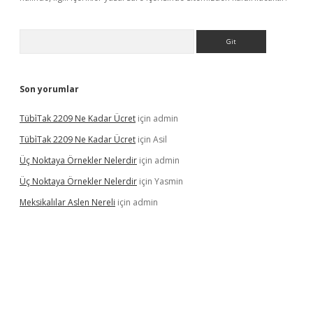
Arama
Son yorumlar
Tübi̇Tak 2209 Ne Kadar Ücret
için
admin
Tübi̇Tak 2209 Ne Kadar Ücret
için
Asil
Üç Noktaya Örnekler Nelerdir
için
admin
Üç Noktaya Örnekler Nelerdir
için
Yasmin
Meksikalılar Aslen Nereli
için
admin
is sitesi