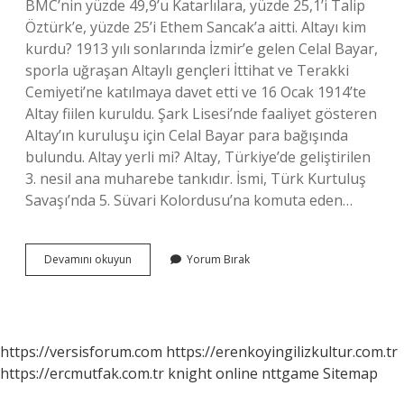
BMC’nin yüzde 49,9’u Katarlılara, yüzde 25,1’i Talip
Öztürk’e, yüzde 25’i Ethem Sancak’a aitti. Altayı kim
kurdu? 1913 yılı sonlarında İzmir’e gelen Celal Bayar,
sporla uğraşan Altaylı gençleri İttihat ve Terakki
Cemiyeti’ne katılmaya davet etti ve 16 Ocak 1914’te
Altay fiilen kuruldu. Şark Lisesi’nde faaliyet gösteren
Altay’ın kuruluşu için Celal Bayar para bağışında
bulundu. Altay yerli mi? Altay, Türkiye’de geliştirilen
3. nesil ana muharebe tankıdır. İsmi, Türk Kurtuluş
Savaşı’nda 5. Süvari Kolordusu’na komuta eden…
Altay
Devamını okuyun
Yorum Bırak
Kimin
https://versisforum.com
https://erenkoyingilizkultur.com.tr
https://ercmutfak.com.tr
knight online
nttgame
Sitemap