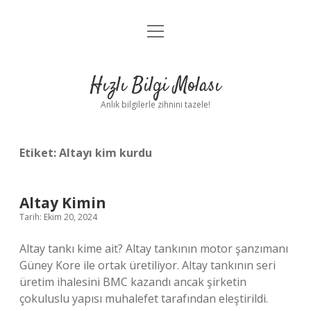
menüyü
Anasayfa
aç
Gizlilik Politikası
Hızlı Bilgi Molası
Yasal Uyarı
Anlık bilgilerle zihnini tazele!
Hakkımızda
Etiket:
Altayı kim kurdu
Altay Kimin
Tarih: Ekim 20, 2024
Altay tankı kime ait? Altay tankının motor şanzımanı
Güney Kore ile ortak üretiliyor. Altay tankının seri
üretim ihalesini BMC kazandı ancak şirketin
çokuluslu yapısı muhalefet tarafından eleştirildi.