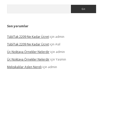
Arama
Son yorumlar
Tübi̇Tak 2209 Ne Kadar Ücret
için
admin
Tübi̇Tak 2209 Ne Kadar Ücret
için
Asil
Üç Noktaya Örnekler Nelerdir
için
admin
Üç Noktaya Örnekler Nelerdir
için
Yasmin
Meksikalılar Aslen Nereli
için
admin
s sitesi