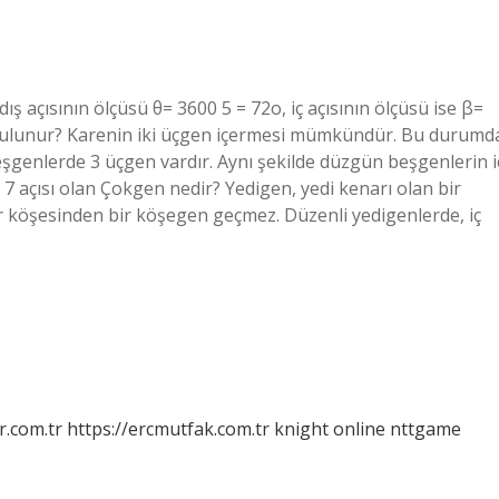
ış açısının ölçüsü θ= 3600 5 = 72o, iç açısının ölçüsü ise β=
sıl bulunur? Karenin iki üçgen içermesi mümkündür. Bu durumd
eşgenlerde 3 üçgen vardır. Aynı şekilde düzgün beşgenlerin i
 7 açısı olan Çokgen nedir? Yedigen, yedi kenarı olan bir
er köşesinden bir köşegen geçmez. Düzenli yedigenlerde, iç
r.com.tr
https://ercmutfak.com.tr
knight online
nttgame