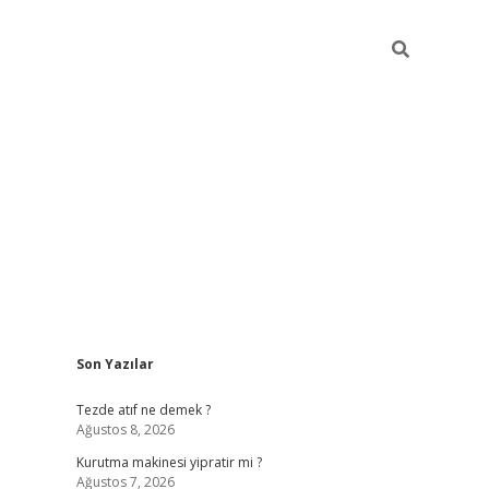
Sidebar
Son Yazılar
ilbet bahis sitesi
Tezde atıf ne demek ?
Ağustos 8, 2026
Kurutma makinesi yipratir mi ?
Ağustos 7, 2026