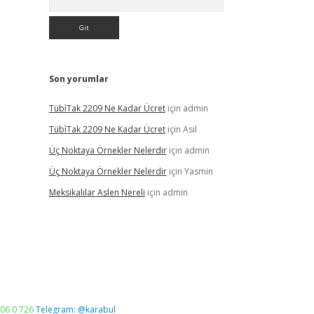
Son yorumlar
Tübi̇Tak 2209 Ne Kadar Ücret
için
admin
Tübi̇Tak 2209 Ne Kadar Ücret
için
Asil
Üç Noktaya Örnekler Nelerdir
için
admin
Üç Noktaya Örnekler Nelerdir
için
Yasmin
Meksikalılar Aslen Nereli
için
admin
06 0 726
Telegram: @karabul