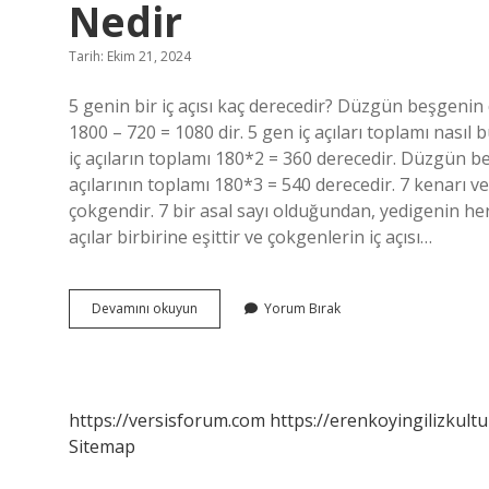
Nedir
Tarih: Ekim 21, 2024
5 genin bir iç açısı kaç derecedir? Düzgün beşgenin d
1800 – 720 = 1080 dir. 5 gen iç açıları toplamı na
iç açıların toplamı 180*2 = 360 derecedir. Düzgün b
açılarının toplamı 180*3 = 540 derecedir. 7 kenarı ve
çokgendir. 7 bir asal sayı olduğundan, yedigenin h
açılar birbirine eşittir ve çokgenlerin iç açısı…
5
Devamını okuyun
Yorum Bırak
Açısı
Ve
Dolayısı
Ile
5
https://versisforum.com
https://erenkoyingilizkultu
Kenarı
Sitemap
Olan
Çokgen
Nedir