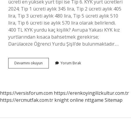
ücreti en yüksek yurt tipi ise Tip 6. KYK yurt ücretleri
2024; Tip 1 ücreti aylık 345 lira, Tip 2 ücreti aylık 405
lira, Tip 3 ücreti aylık 480 lira, Tip 5 ücreti aylık 510
lira, Tip 6 ücreti ise aylık 570 lira olarak belirlendi.
400 TL KYK yurdu kaç kişilik? Avrupa Yakası KYK kız
yurtlarından kısaca bahsetmek gerekirse;
Darülaceze Öğrenci Yurdu Şişli’de bulunmaktadır.…
480
Devamını okuyun
Yorum Bırak
Tl
Yurt
Kaç
Kişilik
https://versisforum.com
https://erenkoyingilizkultur.com.tr
https://ercmutfak.com.tr
knight online
nttgame
Sitemap