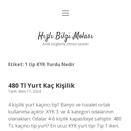
menüyü
Anasayfa
aç
Gizlilik Politikası
Hızlı Bilgi Molası
Yasal Uyarı
Anlık bilgilerle zihnini tazele!
Hakkımızda
Etiket:
1 tip KYK Yurdu Nedir
480 Tl Yurt Kaç Kişilik
Tarih: Ekim 17, 2024
4 kişilik yurt kaçıncı tip? Banyo ve tuvalet ortak
kullanıma açıktır. KYK 3. ve 4. kategori odalarının
olanakları: Odalar 4-6 kişilik kapasiteye sahiptir. 480
TL kaçıncı tip yurt? En ucuz KYK yurt tipi Tip 1 iken,