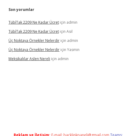
Son yorumlar
Tübi̇Tak 2209 Ne Kadar Ücret
için
admin
Tübi̇Tak 2209 Ne Kadar Ücret
için
Asil
Üç Noktaya Örnekler Nelerdir
için
admin
Üç Noktaya Örnekler Nelerdir
için
Yasmin
Meksikalılar Aslen Nereli
için
admin
s sitesi
Reklam ve İletişim:
E-mail:
backlinkpaneli@gmail.com
Teams: