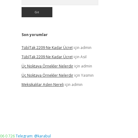
Son yorumlar
Tübi̇Tak 2209 Ne Kadar Ücret
için
admin
Tübi̇Tak 2209 Ne Kadar Ücret
için
Asil
Üç Noktaya Örnekler Nelerdir
için
admin
Üç Noktaya Örnekler Nelerdir
için
Yasmin
Meksikalılar Aslen Nereli
için
admin
06 0 726
Telegram: @karabul