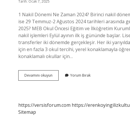
Tarih: Ocak 7, 2025
1 Nakil Dönemi Ne Zaman 2024? Birinci nakil dönemi 
ise 29 Temmuz-2 Ağustos 2024 tarihleri ​​arasında ge
2025? MEB Okul Öncesi Eğitim ve İlköğretim Kuruml
nakil işlemleri Eylül ayının ilk iş gününde başlar. L
transferler iki dönemde gerçekleşir. Her iki yarıyıl
için en fazla 3 okul tercihi, yerel konaklamayla öğren
konaklamalı okullar için…
Ilk
Devamını okuyun
Yorum Bırak
Nakil
Ne
Zaman
https://versisforum.com
https://erenkoyingilizkultu
Sitemap