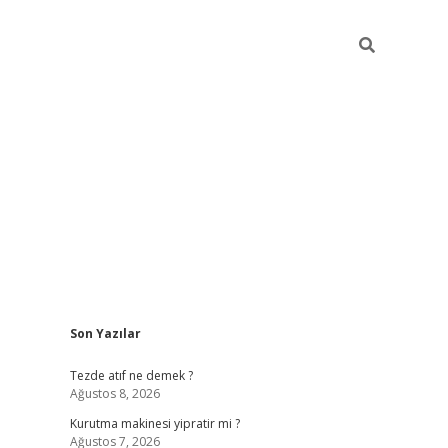
Sidebar
Son Yazılar
ilbet bahis sitesi
Tezde atıf ne demek ?
Ağustos 8, 2026
Kurutma makinesi yipratir mi ?
Ağustos 7, 2026